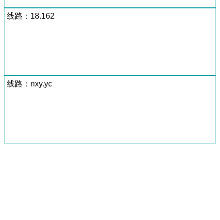
线路：18.162
线路：nxy.yc